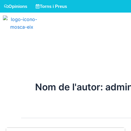
Vés
Opinions
Torns i Preus
al
contingut
INICI
COLÒNIES D’ES
Nom de l'autor: admi